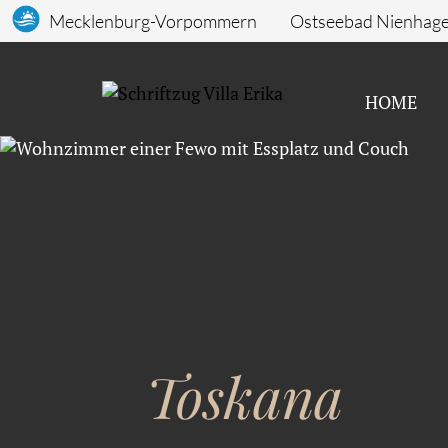
Mecklenburg-Vorpommern
Ostseebad Nienhag
HOME
Toskana