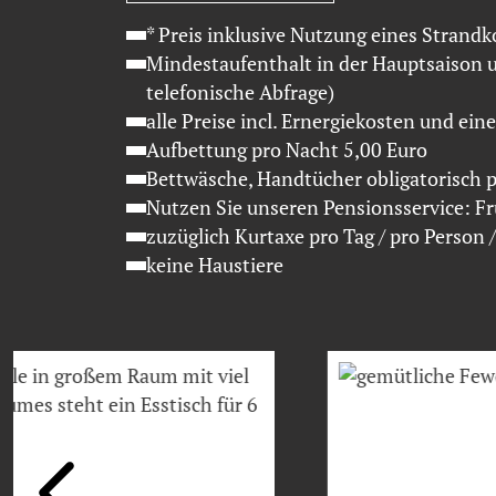
* Preis inklusive Nutzung eines Stran
Mindestaufenthalt in der Hauptsaison un
telefonische Abfrage)
alle Preise incl. Ernergiekosten und ei
Aufbettung pro Nacht 5,00 Euro
Bettwäsche, Handtücher obligatorisch 
Nutzen Sie unseren Pensionsservice: Fr
zuzüglich Kurtaxe pro Tag / pro Person 
keine Haustiere
Bildslider, der automatisch bzw. durch Klick auf links/rec