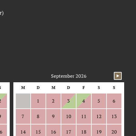
r)
die Belegung visuell an (rote Farbfelder für belegte Ta
September 2026
S
M
D
M
D
F
S
S
2
1
2
3
4
5
6
9
7
8
9
10
11
12
13
6
14
15
16
17
18
19
20