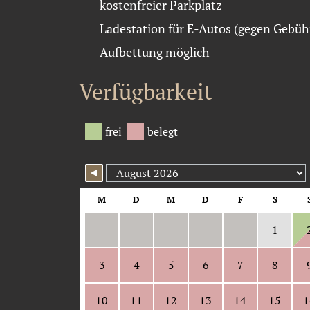
kostenfreier Parkplatz
Ladestation für E-Autos (gegen Gebüh
Aufbettung möglich
Verfügbarkeit
Der nachfolgende Belegungskalender zeigt 
frei
belegt
038203 229999
M
D
M
D
F
S
1
3
4
5
6
7
8
10
11
12
13
14
15
1